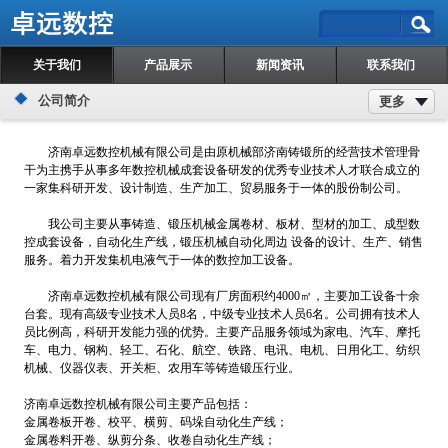
关于我们
产品展示
新闻资讯
联系我们
公司简介
更多
济南卓远数控机械有限公司是由原机械部济南铸锻所的经营技术管理骨
干为主携手从事多年数控机械成套设备研发的优秀专业技术人才联合成立的
一家集科研开发、设计制造、生产加工、贸易服务于一体的股份制公司。
我公司主要从事铸造、锻压机械金属卷材、板材、型材的加工、成型数
控成套设备，自动化生产线，锻压机械自动化周边 设备的设计、生产、销售
服务。着力开发集机电液气于一体的数控加工设备。
济南卓远数控机械有限公司现有厂房面积约4000㎡，主要加工设备十余
台套。现有高级专业技术人员8名，中级专业技术人员6名。公司拥有技术人
员比例高，科研开发能力强的优势。主要产品服务领域为家电、汽车、摩托
车、电力、钢构、轻工、石化、航空、铁路、电讯、电机、日用化工、纺织
机械、仪器仪表、开关柜、农用车等铸造锻压行业。
济南卓远数控机械有限公司主要产品包括：
金属卷板开卷、校平、横剪、码垛自动化生产线；
金属卷料开卷、纵剪分条、收卷自动化生产线；