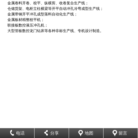
金属卷料开卷、校平、纵横剪、收卷复合生产线；
仓储货架、电柜立柱横梁等开平自动冲孔冷弯成型生产线；
金属带钢开平冲孔成型落料自动化生产线；
金属板材精整校平机；
联接板数控液压冲孔机；
大型管板数控龙门钻床等各种非标生产线、专机设计制造。
电话
分享
地图
留言