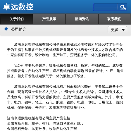
关于我们
产品展示
新闻资讯
联系我们
公司简介
更多
济南卓远数控机械有限公司是由原机械部济南铸锻所的经营技术管理骨
干为主携手从事多年数控机械成套设备研发的优秀专业技术人才联合成立的
一家集科研开发、设计制造、生产加工、贸易服务于一体的股份制公司。
我公司主要从事铸造、锻压机械金属卷材、板材、型材的加工、成型数
控成套设备，自动化生产线，锻压机械自动化周边 设备的设计、生产、销售
服务。着力开发集机电液气于一体的数控加工设备。
济南卓远数控机械有限公司现有厂房面积约4000㎡，主要加工设备十余
台套。现有高级专业技术人员8名，中级专业技术人员6名。公司拥有技术人
员比例高，科研开发能力强的优势。主要产品服务领域为家电、汽车、摩托
车、电力、钢构、轻工、石化、航空、铁路、电讯、电机、日用化工、纺织
机械、仪器仪表、开关柜、农用车等铸造锻压行业。
济南卓远数控机械有限公司主要产品包括：
金属卷板开卷、校平、横剪、码垛自动化生产线；
金属卷料开卷、纵剪分条、收卷自动化生产线；